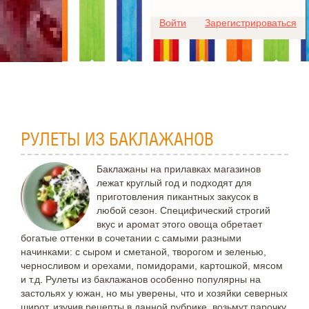
Для любых предложений по
Войти
Зарегистрироваться
сайту: ideaport@cp9.ru
РУЛЕТЫ ИЗ БАКЛАЖАНОВ
Баклажаны на прилавках магазинов
лежат круглый год и подходят для
приготовления пикантных закусок в
любой сезон. Специфический строгий
вкус и аромат этого овоща обретает
богатые оттенки в сочетании с самыми разными
начинками: с сыром и сметаной, творогом и зеленью,
черносливом и орехами, помидорами, картошкой, мясом
и т.д. Рулеты из баклажанов особенно популярны на
застольях у южан, но мы уверены, что и хозяйки северных
широт, изучив рецепты в данной рубрике, возьмут парочку