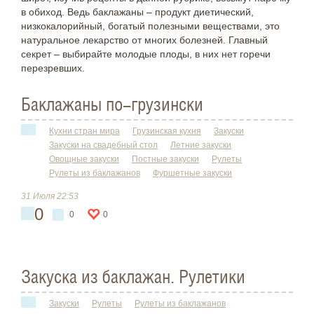
в обиход. Ведь баклажаны – продукт диетический,
низкокалорийный, богатый полезными веществами, это
натуральное лекарство от многих болезней. Главный
секрет – выбирайте молодые плоды, в них нет горечи
перезревших.
Баклажаны по-грузински
Кухни стран мира
Грузинская кухня
Закуски
Закуски на свадебный стол
Летние закуски
Овощные закуски
Постные закуски
Рулеты
Рулеты из баклажанов
Фуршетные закуски
31 Июля 22:53
0
0
0
Закуска из баклажан. Рулетики
Закуски
Рулеты
Рулеты из баклажанов